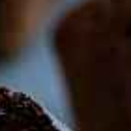
Röror & sallader
Såser
Catering
Bröd & tillbehör
Alla produkter
Laxklubben
Grab´n Go
Nytt I Butiken
Expan
Info