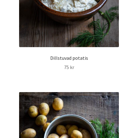
Dillstuvad potatis
75
kr