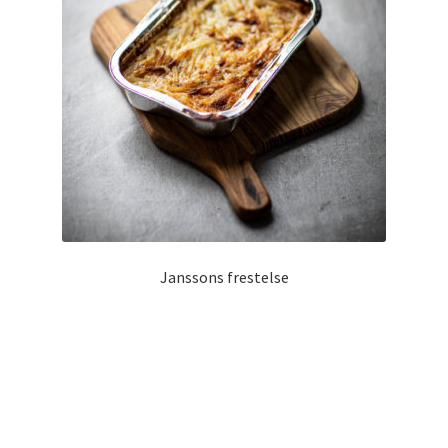
Janssons frestelse
159
kr
/ kg