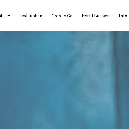
nt
Laxklubben
Grab´n Go
Nytt I Butiken
Info