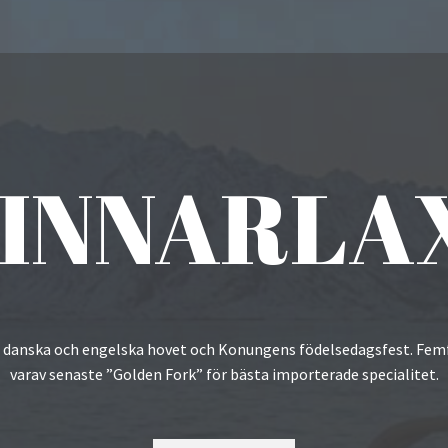
INNARLA
INNARLA
INNARLA
, danska och engelska hovet och Konungens födelsedagsfest. Femfa
, danska och engelska hovet och Konungens födelsedagsfest. Femfa
, danska och engelska hovet och Konungens födelsedagsfest. Femfa
varav senaste ”Golden Fork” för bästa importerade specialitet.
varav senaste ”Golden Fork” för bästa importerade specialitet.
varav senaste ”Golden Fork” för bästa importerade specialitet.