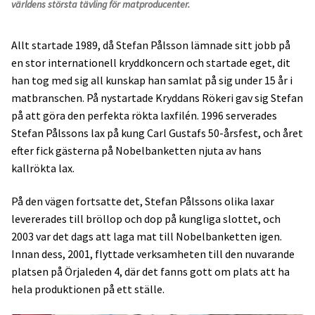
världens största tävling för matproducenter.
Allt startade 1989, då Stefan Pålsson lämnade sitt jobb på
en stor internationell kryddkoncern och startade eget, dit
han tog med sig all kunskap han samlat på sig under 15 år i
matbranschen. På nystartade Kryddans Rökeri gav sig Stefan
på att göra den perfekta rökta laxfilén. 1996 serverades
Stefan Pålssons lax på kung Carl Gustafs 50-årsfest, och året
efter fick gästerna på Nobelbanketten njuta av hans
kallrökta lax.
På den vägen fortsatte det, Stefan Pålssons olika laxar
levererades till bröllop och dop på kungliga slottet, och
2003 var det dags att laga mat till Nobelbanketten igen.
Innan dess, 2001, flyttade verksamheten till den nuvarande
platsen på Örjaleden 4, där det fanns gott om plats att ha
hela produktionen på ett ställe.