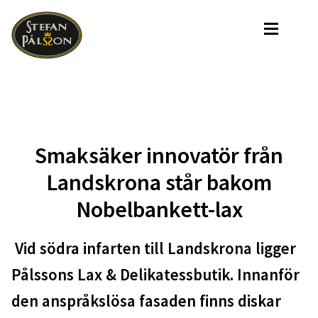
Hoppa
Hoppa
till
till
navigering
innehåll
Sta
Start
Sortime
Expan
Sortiment
Smaksäker innovatör från
Artiklar
Laxklubb
Laxklubben
Landskrona står bakom
Grab´n 
Nobelbankett-lax
Grab´n Go
Nytt I Butik
Nytt I Butiken
Vid södra infarten till Landskrona ligger
Pålssons Lax & Delikatessbutik. Innanför
In
Expan
Info
den anspråkslösa fasaden finns diskar