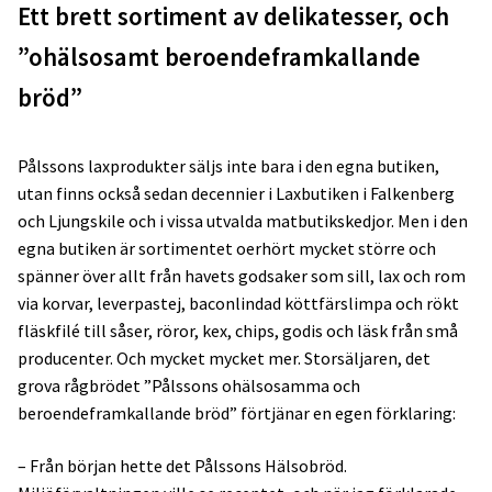
Ett brett sortiment av delikatesser, och
”ohälsosamt beroendeframkallande
bröd”
Pålssons laxprodukter säljs inte bara i den egna butiken,
utan finns också sedan decennier i Laxbutiken i Falkenberg
och Ljungskile och i vissa utvalda matbutikskedjor. Men i den
egna butiken är sortimentet oerhört mycket större och
spänner över allt från havets godsaker som sill, lax och rom
via korvar, leverpastej, baconlindad köttfärslimpa och rökt
fläskfilé till såser, röror, kex, chips, godis och läsk från små
producenter. Och mycket mycket mer. Storsäljaren, det
grova rågbrödet ”Pålssons ohälsosamma och
beroendeframkallande bröd” förtjänar en egen förklaring:
– Från början hette det Pålssons Hälsobröd.