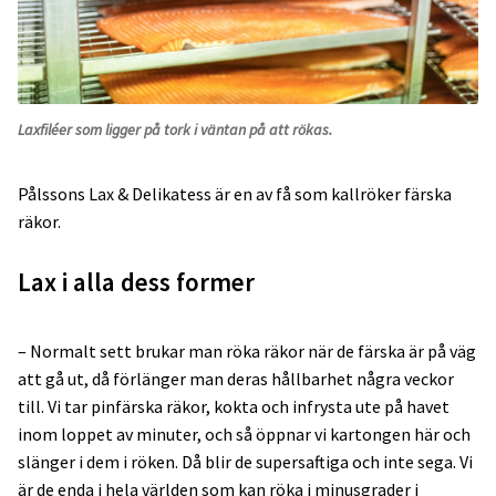
Laxfiléer som ligger på tork i väntan på att rökas.
Pålssons Lax & Delikatess är en av få som kallröker färska
räkor.
Lax i alla dess former
– Normalt sett brukar man röka räkor när de färska är på väg
att gå ut, då förlänger man deras hållbarhet några veckor
till. Vi tar pinfärska räkor, kokta och infrysta ute på havet
inom loppet av minuter, och så öppnar vi kartongen här och
slänger i dem i röken. Då blir de supersaftiga och inte sega. Vi
är de enda i hela världen som kan röka i minusgrader i