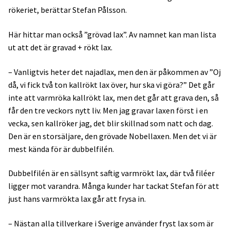
rökeriet, berättar Stefan Pålsson.
Här hittar man också ”grövad lax”. Av namnet kan man lista
ut att det är gravad + rökt lax.
– Vanligtvis heter det najadlax, men den är påkommen av ”Oj
då, vi fick två ton kallrökt lax över, hur ska vi göra?” Det går
inte att varmröka kallrökt lax, men det går att grava den, så
får den tre veckors nytt liv. Men jag gravar laxen först i en
vecka, sen kallröker jag, det blir skillnad som natt och dag.
Den är en storsäljare, den grövade Nobellaxen. Men det vi är
mest kända för är dubbelfilén.
Dubbelfilén är en sällsynt saftig varmrökt lax, där två filéer
ligger mot varandra. Många kunder har tackat Stefan för att
just hans varmrökta lax går att frysa in.
– Nästan alla tillverkare i Sverige använder fryst lax som är