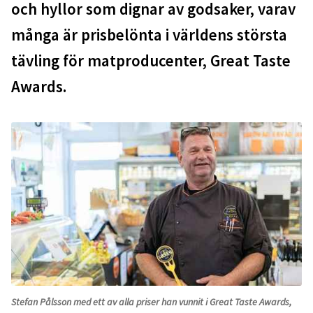
Artiklar
och hyllor som dignar av godsaker, varav
många är prisbelönta i världens största
Hitta hit & öppettider
tävling för matproducenter, Great Taste
Om oss
Awards.
English
Stefan Pålsson med ett av alla priser han vunnit i Great Taste Awards,