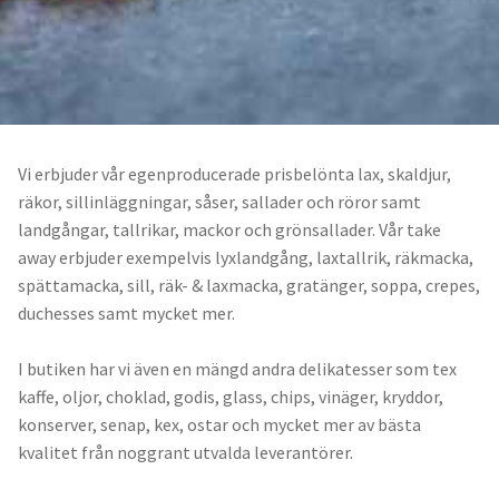
Artiklar
Hitta hit & öppettider
Om oss
Vi erbjuder vår egenproducerade prisbelönta lax, skaldjur,
English
räkor, sillinläggningar, såser, sallader och röror samt
Hitta hit
landgångar, tallrikar, mackor och grönsallader. Vår take
away erbjuder exempelvis lyxlandgång, laxtallrik, räkmacka,
spättamacka, sill, räk- & laxmacka, gratänger, soppa, crepes,
duchesses samt mycket mer.
I butiken har vi även en mängd andra delikatesser som tex
kaffe, oljor, choklad, godis, glass, chips, vinäger, kryddor,
konserver, senap, kex, ostar och mycket mer av bästa
kvalitet från noggrant utvalda leverantörer.