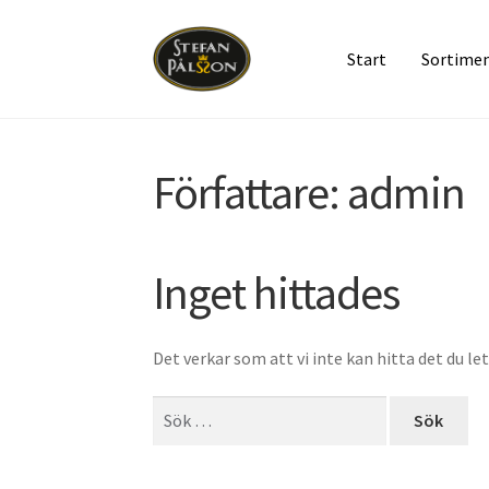
Start
Sortime
Hoppa
Hoppa
till
till
navigering
innehåll
Författare:
admin
Inget hittades
Det verkar som att vi inte kan hitta det du let
Sök
efter: