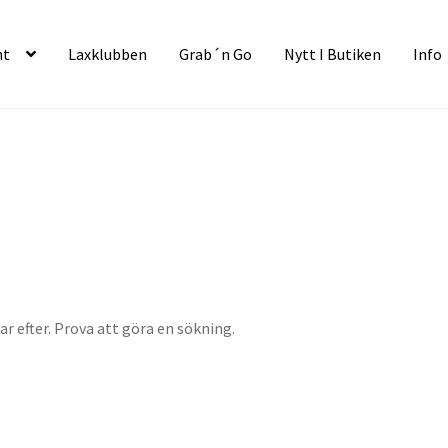
nt
Laxklubben
Grab´n Go
Nytt I Butiken
Info
ar efter. Prova att göra en sökning.