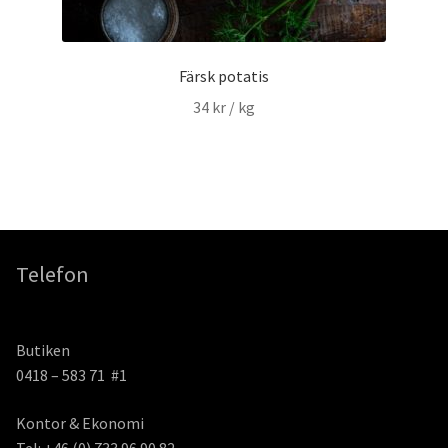
Färsk potatis
34
kr
/ kg
Telefon
Butiken
0418 – 583 71 #1
Kontor & Ekonomi
Tel: +46 (0) 733 96 90 82