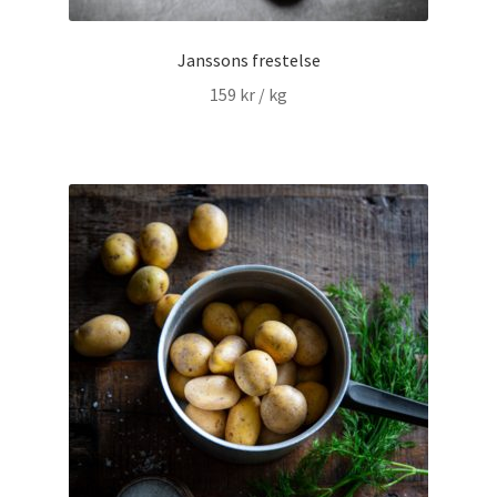
Janssons frestelse
159
kr
/ kg