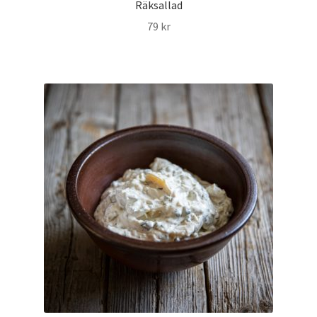
Räksallad
79
kr