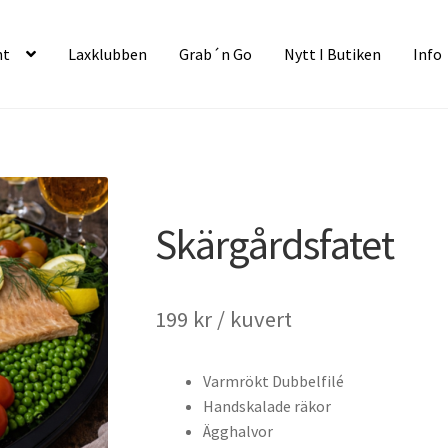
nt
Laxklubben
Grab´n Go
Nytt I Butiken
Info
Skärgårdsfatet
199
kr
/ kuvert
Varmrökt Dubbelfilé
Handskalade räkor
Ägghalvor