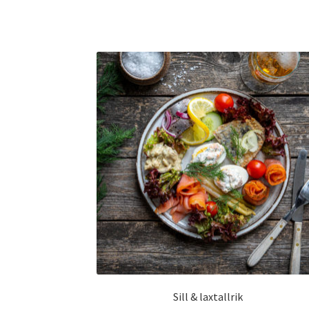
Sill & laxtallrik