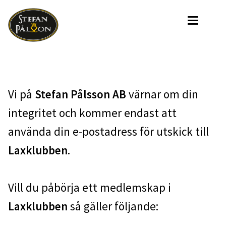
Hoppa
Hoppa
till
till
navigering
innehåll
Sta
Start
Sortime
Expan
Sortiment
Vi på
Stefan Pålsson AB
värnar om din
Villkor
integritet och kommer endast att
Laxklubb
Laxklubben
använda din e-postadress för utskick till
Grab´n 
Grab´n Go
Laxklubben
.
Nytt I Butik
Nytt I Butiken
Vill du påbörja ett medlemskap i
In
Expan
Info
Laxklubben
så gäller följande: