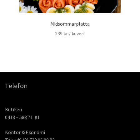
Midsommarplatta
239
kr
/ kuvert
Telefon
Butiken
0418 – 583 71 #1
Kontor & Ekonomi
Tel: +46 (0) 733 96 90 82